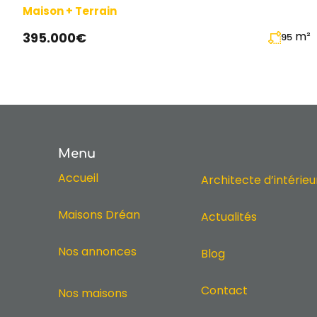
Maison + Terrain
m²
395.000€
95
Menu
Accueil
Architecte d’intérieu
Maisons Dréan
Actualités
Nos annonces
Blog
Contact
Nos maisons