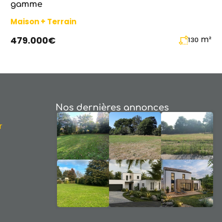
gamme
Maison + Terrain
m²
479.000€
130
Nos dernières annonces
r