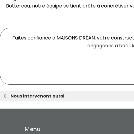
Bottereau, notre équipe se tient prête à concrétiser v
Faites confiance à MAISONS DRÉAN, votre constructe
engageons à bâtir l
Nous intervenons aussi
Constructeur de maison
Constructeur de maison 44
Constructeur de maison Moisdon-la-Rivière
Constructeur de maison Châteaubriant
Menu
Constructeur de maison Thouaré-sur-Loire