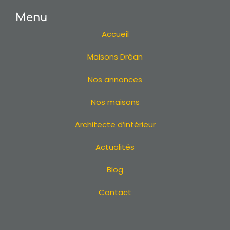
Maison traditionnelle à Pornic
Menu
Maison traditionnelle à Sautron
Maison traditionnelle à Vertou
Accueil
Maison traditionnelle en Loire Atlantique
Maisons Dréan
Maison traditionnelle 44
Maison traditionnelle à La Baule
Nos annonces
Maison traditionnelle à La Turballe
Maison traditionnelle à Batz-sur-Mer
Nos maisons
Maison traditionnelle à Saint-Brevin-les-Pins
Architecte d’intérieur
Maison traditionnelle à Pornichet
Maison traditionnelle à Guérande
Actualités
Maison traditionnelle à Saint-Michel-Chef-Chef
Maison traditionnelle à La Plaine-sur-Mer
Blog
Maison traditionnelle à La Bernerie-en-Retz
Contact
Maison traditionnelle à Carquefou
Maison traditionnelle à Bouguenais
Maison traditionnelle Couëron