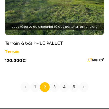
sous réserve de disponibilité des partenaires fonciers
Terrain à bâtir – LE PALLET
Terrain
m²
120.000€
600
1
2
3
4
5