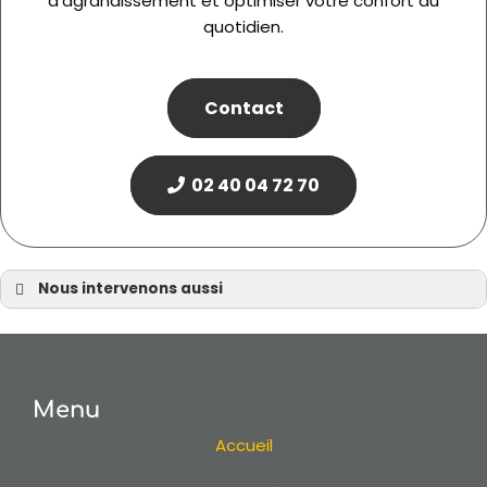
d’agrandissement et optimiser votre confort au
quotidien.
Contact
02 40 04 72 70
Nous intervenons aussi
Agrandissement à Nantes
Agrandissement en Loire Atlantique (44)
Agrandissement à Pornic
Menu
Agrandissement à Sautron
Agrandissement à Vertou
Accueil
Agrandissement à Bouguenais