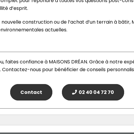
omplet pour répondre à toutes vos questions post-const
ité d’esprit.
e nouvelle construction ou de l’achat d’un terrain à bâti
environnementales actuelles.
u, faites confiance à MAISONS DRÉAN. Grâce à notre exp
. Contactez-nous pour bénéficier de conseils personnalis
Contact
02 40 04 72 70