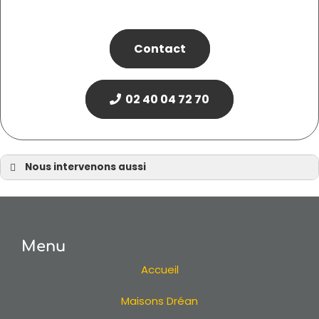
Contact
02 40 04 72 70
Nous intervenons aussi
Extension en Loire Atlantique 44
Extension à Nantes
Extension à Pornic
Menu
Extension à Sautron
Extension à Vertou
Accueil
Extension à Bouguenais
Maisons Dréan
Extension à Couëron