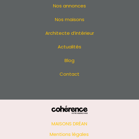
Extension à Pontchâteau
Nos annonces
Extension à Sainte-Luce-sur-Loire
Extension à La Baule
Nos maisons
Extension à La Turballe
Architecte d’intérieur
Extension à Batz-sur-Mer
Extension au Bignon
Actualités
Extension à Chaumes-en-Retz
Extension à Sainte-Pazanne
Blog
Extension à Saint-André-des-Eaux
Contact
Extension au Pouliguen
Extension au Croisic
Extension à Geneston
Extension à Pont-Saint-Martin
Extension à Saint-Jean-de-Boiseau
Extension à La Chevrolière
Extension à La Haie-Fouassière
MAISONS DRÉAN
Extension à Saint-Brevin-les-Pins
Mentions légales
Extension à Pornichet