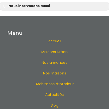
Nous intervenons aussi
Extension en Loire Atlantique 44
Extension à Nantes
Extension à Pornic
Menu
Extension à Sautron
Extension à Vertou
Accueil
Extension à Bouguenais
Maisons Dréan
Extension à Couëron
Extension à Pontchâteau
Nos annonces
Extension à Sainte-Luce-sur-Loire
Extension à La Baule
Nos maisons
Extension à La Turballe
Architecte d’intérieur
Extension à Batz-sur-Mer
Extension au Bignon
Actualités
Extension à Chaumes-en-Retz
Extension à Sainte-Pazanne
Blog