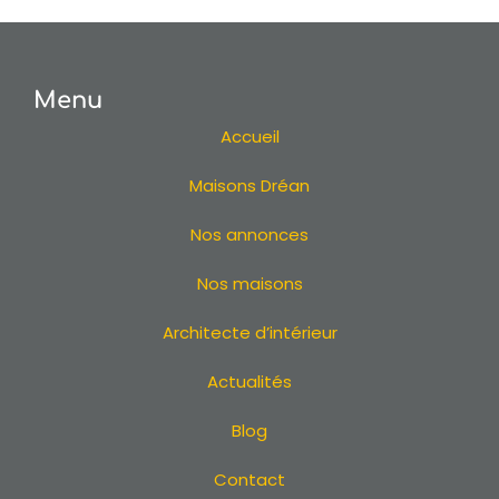
Extension en Loire Atlantique 44
Extension à Nantes
Extension à Pornic
Menu
Extension à Sautron
Extension à Vertou
Accueil
Extension à Bouguenais
Maisons Dréan
Extension à Couëron
Extension à Pontchâteau
Nos annonces
Extension à Sainte-Luce-sur-Loire
Extension à La Baule
Nos maisons
Extension à La Turballe
Architecte d’intérieur
Extension à Batz-sur-Mer
Extension au Bignon
Actualités
Extension à Chaumes-en-Retz
Extension à Sainte-Pazanne
Blog
Extension à Saint-André-des-Eaux
Contact
Extension au Pouliguen