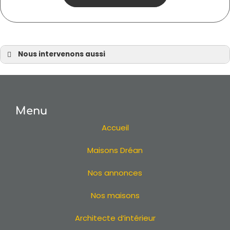
Nous intervenons aussi
Maison sur mesure
Maison sur mesure Nantes
Maison sur mesure à Pornic
Menu
Maison sur mesure Sautron
Maison sur mesure Vertou
Accueil
Maison sur mesure Loire Atlantique
Maisons Dréan
Maison sur mesure 44
Maison sur mesure
Nos annonces
Maison sur mesure La Baule
Maison sur mesure La Turballe
Nos maisons
Maison sur mesure Saint-Brevin-les-Pins
Architecte d’intérieur
Maison sur mesure Pornichet