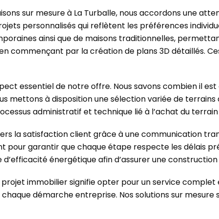
isons sur mesure à La Turballe, nous accordons une attent
s projets personnalisés qui reflètent les préférences indivi
raines ainsi que de maisons traditionnelles, permettant a
 commençant par la création de plans 3D détaillés. Ces 
aspect essentiel de notre offre. Nous savons combien il est
s mettons à disposition une sélection variée de terrains 
essus administratif et technique lié à l’achat du terrain 
 la satisfaction client grâce à une communication transp
t pour garantir que chaque étape respecte les délais pré
e d’efficacité énergétique afin d’assurer une constructio
e projet immobilier signifie opter pour un service compl
haque démarche entreprise. Nos solutions sur mesure s