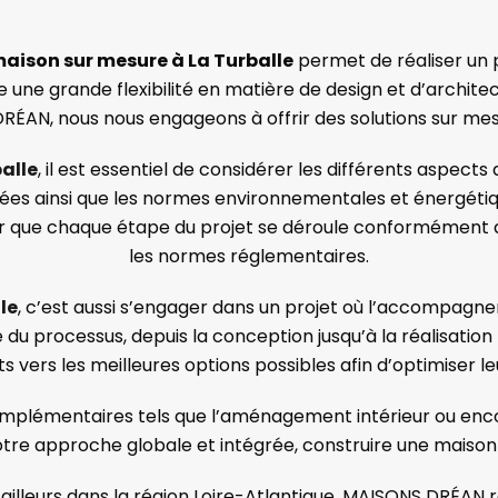
aison sur mesure à La Turballe
permet de réaliser un 
une grande flexibilité en matière de design et d’architect
DRÉAN, nous nous engageons à offrir des solutions sur me
alle
, il est essentiel de considérer les différents aspect
lisées ainsi que les normes environnementales et énergéti
rer que chaque étape du projet se déroule conformément a
les normes réglementaires.
le
, c’est aussi s’engager dans un projet où l’accompagne
u processus, depuis la conception jusqu’à la réalisation f
ts vers les meilleures options possibles afin d’optimiser l
omplémentaires tels que l’aménagement intérieur ou encor
re approche globale et intégrée, construire une maison 
u ailleurs dans la région Loire-Atlantique, MAISONS DRÉA