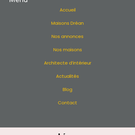
Menu
Maison sur mesure Sautron
Maison sur mesure Vertou
Accueil
Maison sur mesure Loire Atlantique
Maisons Dréan
Maison sur mesure 44
Maison sur mesure
Nos annonces
Maison sur mesure La Baule
Maison sur mesure La Turballe
Nos maisons
Maison sur mesure Saint-Brevin-les-Pins
Architecte d’intérieur
Maison sur mesure Pornichet
Maison sur mesure Guérande
Actualités
Maison sur mesure Saint-Michel-Chef-Chef
Maison sur mesure La Plaine-sur-Mer
Blog
Maison sur mesure La Bernerie-en-Retz
Contact
Maison sur mesure Carquefou
Maison sur mesure Bouguenais
Maison sur mesure Couëron
Maison sur mesure Pontchâteau
Maison sur mesure Sainte-Luce-sur-Loire