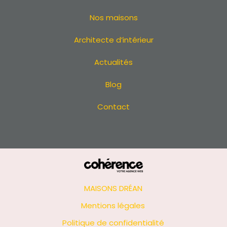
Maison sur mesure La Baule
Maison sur mesure La Turballe
Nos maisons
Maison sur mesure Saint-Brevin-les-Pins
Architecte d’intérieur
Maison sur mesure Pornichet
Maison sur mesure Guérande
Actualités
Maison sur mesure Saint-Michel-Chef-Chef
Maison sur mesure La Plaine-sur-Mer
Blog
Maison sur mesure La Bernerie-en-Retz
Contact
Maison sur mesure Carquefou
Maison sur mesure Bouguenais
Maison sur mesure Couëron
Maison sur mesure Pontchâteau
Maison sur mesure Sainte-Luce-sur-Loire
Maison sur mesure à Saint-Philbert-de-Grand-Lieu
Maison sur mesure Les Sorinières
MAISONS DRÉAN
Maison sur mesure Bouaye
Mentions légales
Maison sur mesure Sucé-sur-Erdre
Politique de confidentialité
Maison sur mesure Saint-Étienne-de-Montluc