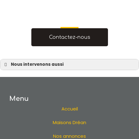
Contactez-nous
Nous intervenons aussi
Maison sur mesure
Maison sur mesure Nantes
Maison sur mesure à Pornic
Menu
Maison sur mesure Sautron
Maison sur mesure Vertou
Accueil
Maison sur mesure Loire Atlantique
Maisons Dréan
Maison sur mesure 44
Maison sur mesure
Nos annonces