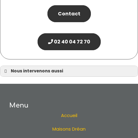
Contact
02 40 04 72 70
Nous intervenons aussi
Terrain
Terrain à Nantes
Terrain à Pornic
Menu
Terrain à Sautron
Terrain à Vertou
Accueil
Terrain en Loire Atlantique
Maisons Dréan
Terrain 44
Terrain à La Baule