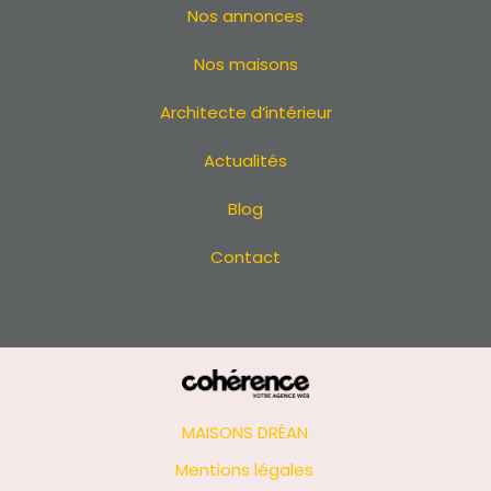
Nos annonces
Terrain à La Turballe
Terrain à Batz-sur-Mer
Nos maisons
Terrain à Saint-Brevin-les-Pins
Architecte d’intérieur
Terrain à Pornichet
Terrain à Guérande
Actualités
Terrain à Saint-Michel-Chef-Chef
Terrain à La Plaine-sur-Mer
Blog
Terrain à Carquefou
Contact
Terrain à La Bernerie-en-Retz
Terrain à Bouguenais
Terrain à Couëron
Terrain à Pontchâteau
Terrain à Sainte-Luce-sur-Loire
Terrain à Saint-Philbert-de-Grand-Lieu
Terrain aux Sorinières
MAISONS DRÉAN
Terrain à Bouaye
Mentions légales
Terrain à Sucé-sur-Erdre