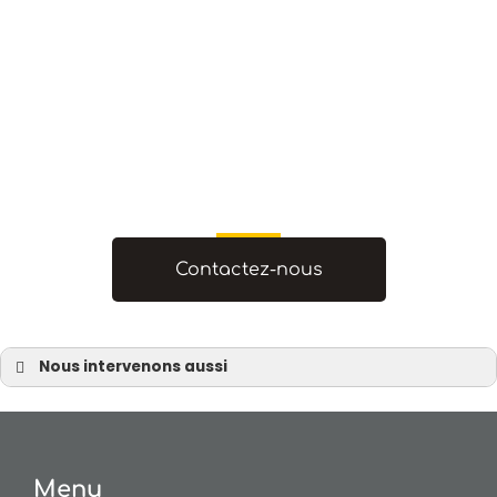
Contactez-nous
Nous intervenons aussi
Terrain
Terrain à Nantes
Terrain à Pornic
Menu
Terrain à Sautron