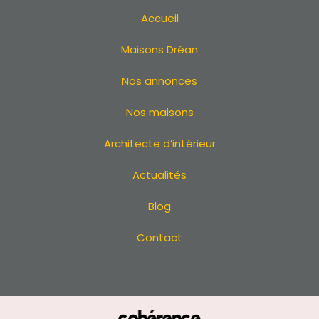
Terrain à Vertou
Accueil
Terrain en Loire Atlantique
Maisons Dréan
Terrain 44
Terrain à La Baule
Nos annonces
Terrain à La Turballe
Terrain à Batz-sur-Mer
Nos maisons
Terrain à Saint-Brevin-les-Pins
Architecte d’intérieur
Terrain à Pornichet
Terrain à Guérande
Actualités
Terrain à Saint-Michel-Chef-Chef
Terrain à La Plaine-sur-Mer
Blog
Terrain à Carquefou
Contact
Terrain à La Bernerie-en-Retz
Terrain à Bouguenais
Terrain à Couëron
Terrain à Pontchâteau
Terrain à Sainte-Luce-sur-Loire