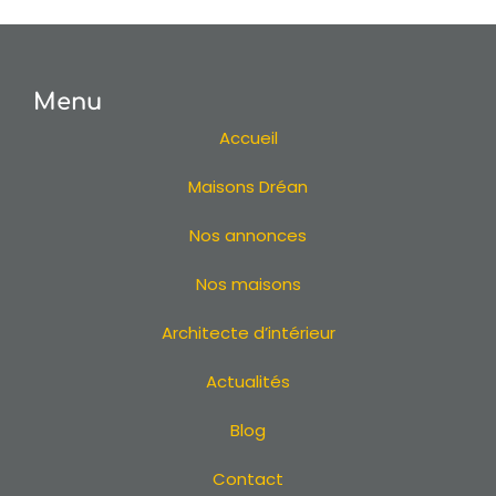
Terrain
Terrain à Nantes
Terrain à Pornic
Menu
Terrain à Sautron
Terrain à Vertou
Accueil
Terrain en Loire Atlantique
Maisons Dréan
Terrain 44
Terrain à La Baule
Nos annonces
Terrain à La Turballe
Terrain à Batz-sur-Mer
Nos maisons
Terrain à Saint-Brevin-les-Pins
Architecte d’intérieur
Terrain à Pornichet
Terrain à Guérande
Actualités
Terrain à Saint-Michel-Chef-Chef
Terrain à La Plaine-sur-Mer
Blog
Terrain à Carquefou
Contact
Terrain à La Bernerie-en-Retz