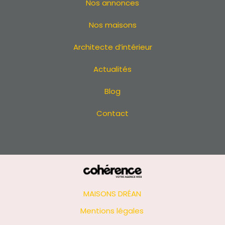
Nos annonces
Terrain à La Turballe
Terrain à Batz-sur-Mer
Nos maisons
Terrain à Saint-Brevin-les-Pins
Architecte d’intérieur
Terrain à Pornichet
Terrain à Guérande
Actualités
Terrain à Saint-Michel-Chef-Chef
Terrain à La Plaine-sur-Mer
Blog
Terrain à Carquefou
Contact
Terrain à La Bernerie-en-Retz
Terrain à Bouguenais
Terrain à Couëron
Terrain à Pontchâteau
Terrain à Sainte-Luce-sur-Loire
Terrain à Saint-Philbert-de-Grand-Lieu
Terrain aux Sorinières
MAISONS DRÉAN
Terrain à Bouaye
Mentions légales
Terrain à Sucé-sur-Erdre