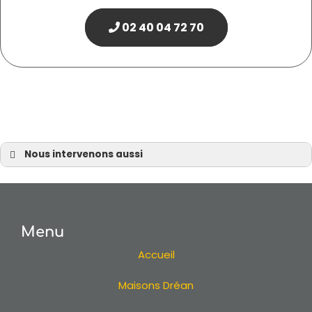
02 40 04 72 70
Nous intervenons aussi
Terrain
Terrain à Nantes
Terrain à Pornic
Menu
Terrain à Sautron
Terrain à Vertou
Accueil
Terrain en Loire Atlantique
Maisons Dréan
Terrain 44
Terrain à La Baule