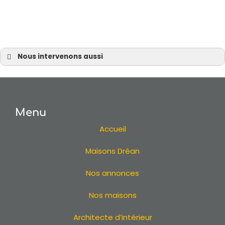
Nous intervenons aussi
Terrain
Terrain à Nantes
Terrain à Pornic
Menu
Terrain à Sautron
Terrain à Vertou
Accueil
Terrain en Loire Atlantique
Maisons Dréan
Terrain 44
Terrain à La Baule
Nos annonces
Terrain à La Turballe
Terrain à Batz-sur-Mer
Nos maisons
Terrain à Saint-Brevin-les-Pins
Architecte d’intérieur
Terrain à Pornichet